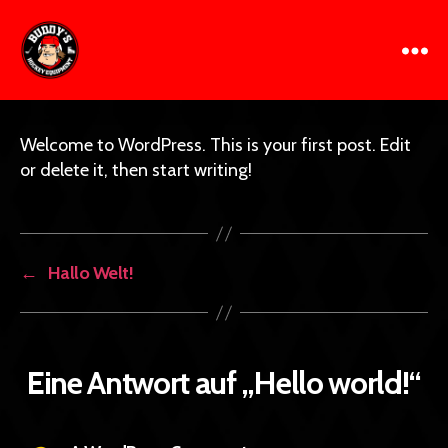
.
Hello world!
U
Kategorien
H
N
A
o
C
p
A
c
Beitragsautor
Veröffentlichungsdatum
zu
1 Kommentar
ril
T
k
Buddy's
E
Hello
2
e
G
Hockey
world!
0
O
y
Equipment
2
Welcome to WordPress. This is your first post. Edit
R
E
4
I
or delete it, then start writing!
q
Z
ui
E
D
p
m
e
←
Hallo Welt!
n
t
Eine Antwort auf „Hello world!“